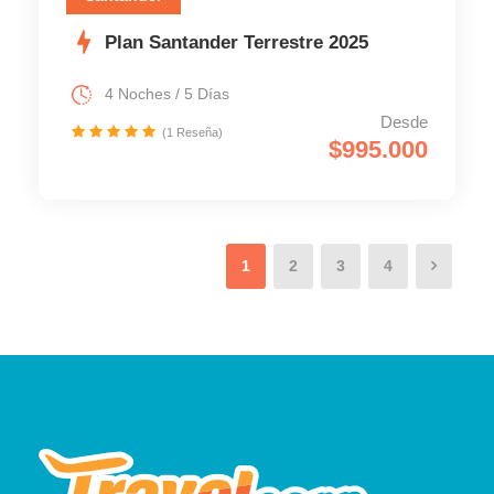
Plan Santander Terrestre 2025
4 Noches / 5 Días
Desde
(1 Reseña)
$995.000
1
2
3
4