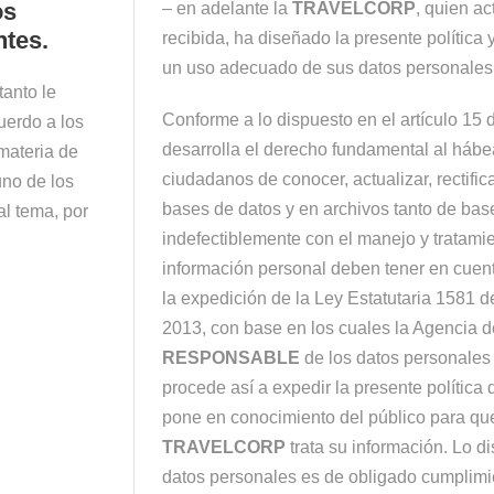
os
– en adelante la
TRAVELCORP
, quien a
ntes.
recibida, ha diseñado la presente política
un uso adecuado de sus datos personales
tanto le
Conforme a lo dispuesto en el artículo 15 d
uerdo a los
desarrolla el derecho fundamental al hábea
materia de
ciudadanos de conocer, actualizar, rectific
no de los
bases de datos y en archivos tanto de bas
al tema, por
indefectiblemente con el manejo y tratamie
información personal deben tener en cuen
la expedición de la Ley Estatutaria 1581 
2013, con base en los cuales la Agencia d
RESPONSABLE
de los datos personales 
procede así a expedir la presente política 
pone en conocimiento del público para qu
TRAVELCORP
trata su información. Lo di
datos personales es de obligado cumplimie