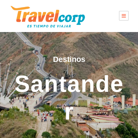
Destinos
Santande
r