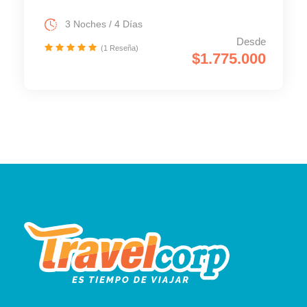
3 Noches / 4 Días
Desde
(1 Reseña)
$1.775.000