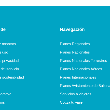
 de
Navegación
e nosotros
Planes Regionales
de uso
Planes Nacionales
e privacidad
Planes Nacionales Terrestres
del servicio
Planes Nacionales Aéreos
e sostenibilidad
Planes Internacionales
Planes Avistamiento de Ballen
orativo
Servicios a viajeros
nos
Cotiza tu viaje