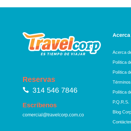
Acerca
Acerca d
Política 
Política d
Reservas
Términos 
314 546 7846
Política d
P.Q.R.S.
Escríbenos
Blog Corp
comercial@travelcorp.com.co
Contácte