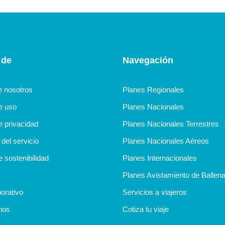
 de
Navegación
e nosotros
Planes Regionales
de uso
Planes Nacionales
e privacidad
Planes Nacionales Terrestres
del servicio
Planes Nacionales Aéreos
e sostenibilidad
Planes Internacionales
Planes Avistamiento de Ballen
orativo
Servicios a viajeros
nos
Cotiza tu viaje