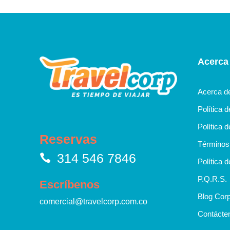
Acerca
Acerca d
Política 
Política d
Reservas
Términos 
314 546 7846
Política d
P.Q.R.S.
Escríbenos
Blog Corp
comercial@travelcorp.com.co
Contácte