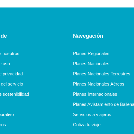
 de
Navegación
e nosotros
Planes Regionales
de uso
Planes Nacionales
e privacidad
Planes Nacionales Terrestres
del servicio
Planes Nacionales Aéreos
e sostenibilidad
Planes Internacionales
Planes Avistamiento de Ballen
orativo
Servicios a viajeros
nos
Cotiza tu viaje