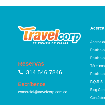
Acerca
Acerca d
Política 
Política d
Reservas
Términos 
314 546 7846
Política d
P.Q.R.S.
Escríbenos
Blog Corp
comercial@travelcorp.com.co
Contácte