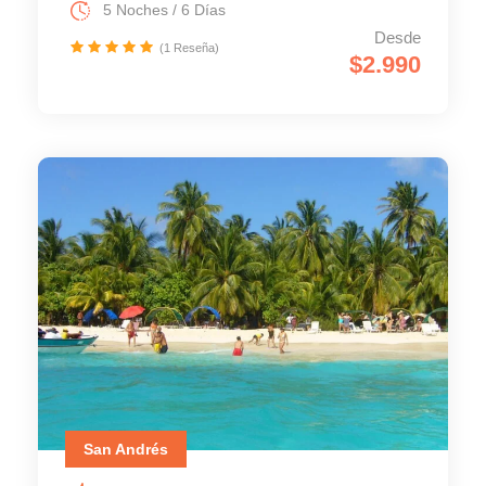
5 Noches / 6 Días
Desde
(1 Reseña)
$2.990
San Andrés