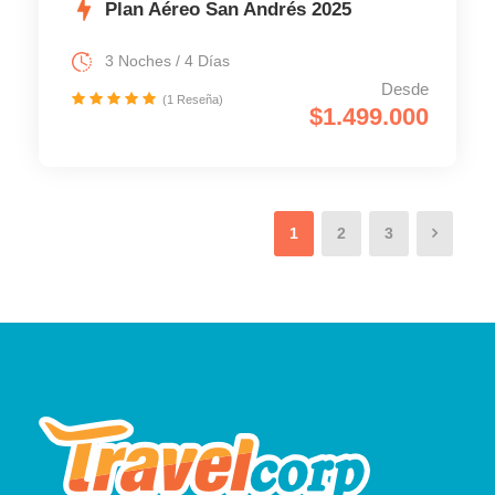
Plan Aéreo San Andrés 2025
3 Noches / 4 Días
Desde
(1 Reseña)
$1.499.000
1
2
3