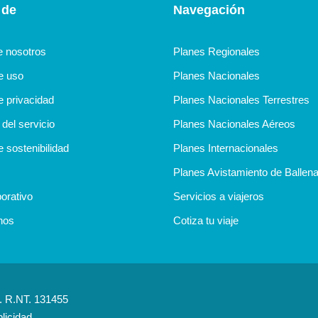
 de
Navegación
e nosotros
Planes Regionales
de uso
Planes Nacionales
e privacidad
Planes Nacionales Terrestres
del servicio
Planes Nacionales Aéreos
e sostenibilidad
Planes Internacionales
Planes Avistamiento de Ballen
orativo
Servicios a viajeros
nos
Cotiza tu viaje
d. R.NT. 131455
licidad