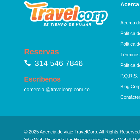
Acerca
Acerca d
Política 
Política d
Reservas
Términos 
314 546 7846
Política d
P.Q.R.S.
Escríbenos
Blog Corp
comercial@travelcorp.com.co
Contácte
© 2025 Agencia de viaje TravelCorp. All Rights Reserve
Sitio Web Diseñado Por
Hipermundos Diseño Web & Pub