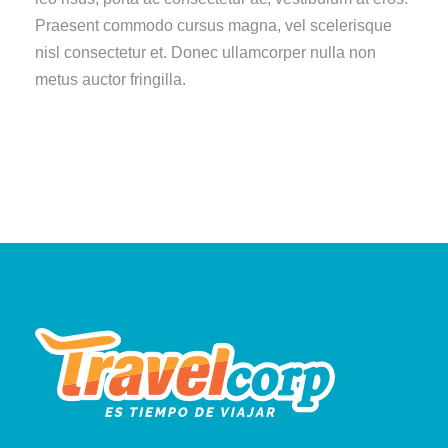
Praesent commodo cursus magna, vel scelerisque
nisl consectetur et. Donec ullamcorper nulla non
metus auctor fringilla.