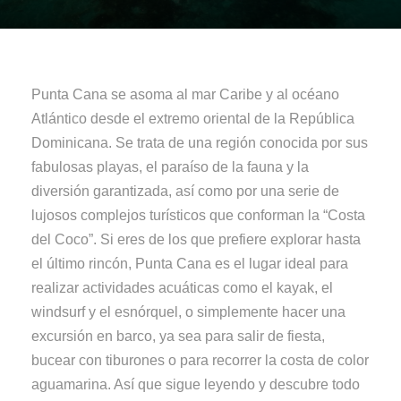
Punta Cana se asoma al mar Caribe y al océano
Atlántico desde el extremo oriental de la República
Dominicana. Se trata de una región conocida por sus
fabulosas playas, el paraíso de la fauna y la
diversión garantizada, así como por una serie de
lujosos complejos turísticos que conforman la “Costa
del Coco”. Si eres de los que prefiere explorar hasta
el último rincón, Punta Cana es el lugar ideal para
realizar actividades acuáticas como el kayak, el
windsurf y el esnórquel, o simplemente hacer una
excursión en barco, ya sea para salir de fiesta,
bucear con tiburones o para recorrer la costa de color
aguamarina. Así que sigue leyendo y descubre todo