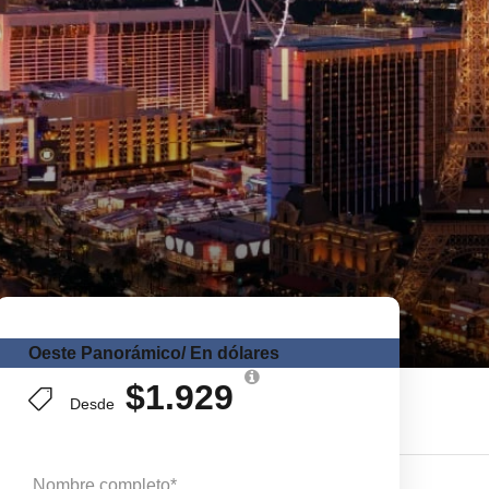
Oeste Panorámico/ En dólares
$1.929
Desde
Nombre completo
*