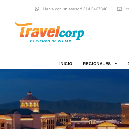
Habla con un asesor! 314 5467846
co
INICIO
REGIONALES