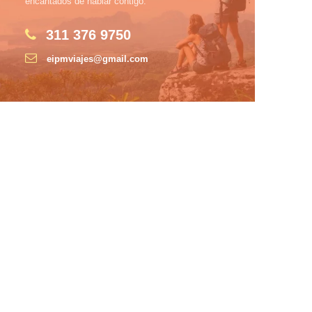
encantados de hablar contigo.
311 376 9750
eipmviajes@gmail.com