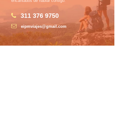
encantados de hablar contigo.
311 376 9750
eipmviajes@gmail.com