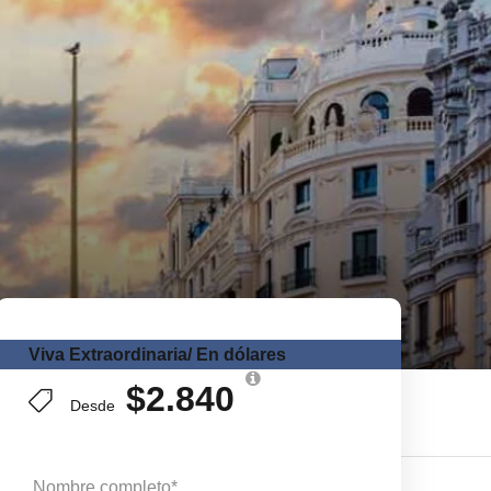
Viva Extraordinaria/ En dólares
$2.840
Desde
Nombre completo
*