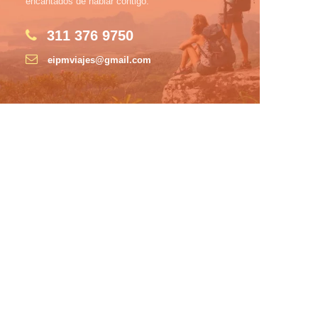
encantados de hablar contigo.
311 376 9750
eipmviajes@gmail.com