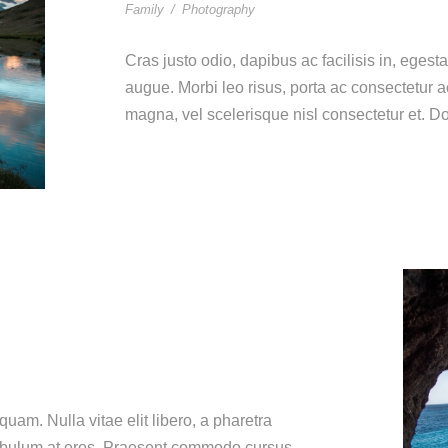
Family
/
Photography
Cras justo odio, dapibus ac facilisis in, egesta
augue. Morbi leo risus, porta ac consectetur
magna, vel scelerisque nisl consectetur et. Do
quam. Nulla vitae elit libero, a pharetra
stibulum at eros. Praesent commodo cursus