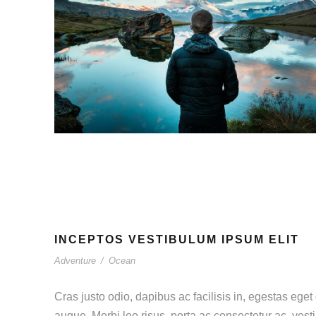
INCEPTOS VESTIBULUM IPSUM ELIT
Adventure
/
Ocean
Cras justo odio, dapibus ac facilisis in, egestas eget 
augue. Morbi leo risus, porta ac consectetur ac, ve