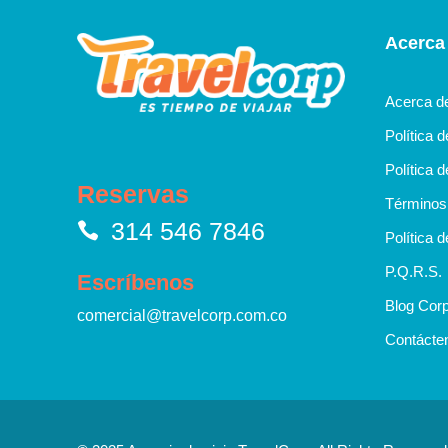
Acerca
Acerca d
Política 
Política d
Reservas
Términos 
314 546 7846
Política d
P.Q.R.S.
Escríbenos
Blog Corp
comercial@travelcorp.com.co
Contácte